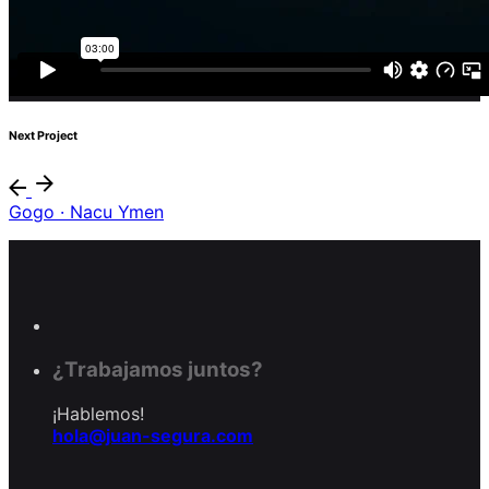
Next Project
Gogo · Nacu Ymen
¿Trabajamos juntos?
¡Hablemos!
hola@juan-segura.com