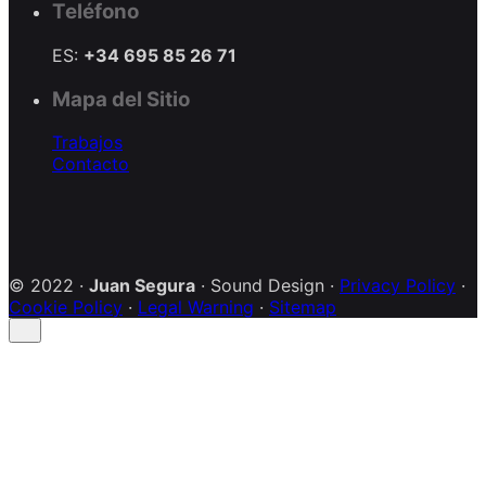
Teléfono
ES:
+34 695 85 26 71
Mapa del Sitio
Trabajos
Contacto
© 2022 ·
Juan Segura
· Sound Design ·
Privacy Policy
·
Cookie Policy
·
Legal Warning
·
Sitemap